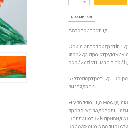
DESCRIPTION
Автопортрет: Ід
Серія автопортретів "Ід"
Фрейда про структуру ос
особистість має в собі І
"Автопортрет: Ід" - це 
виглядає?
Я уявляю, що моє Ід, я
провокує задовольняти 
інопланетний привид з 
народжене з водної стих