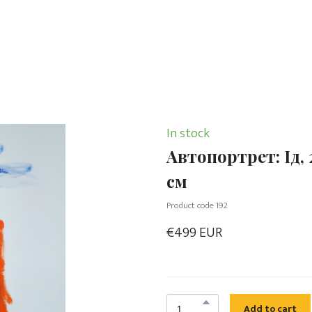
In stock
Автопортрет: Ід, 
см
Product code 192
€499 EUR
Add to cart