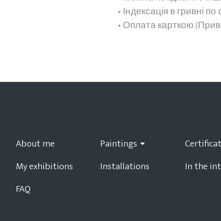
• Індексація в гривні п
• Оплата карткою (Прива
About me
Paintings
My exhibitions
Installations
In the in
FAQ