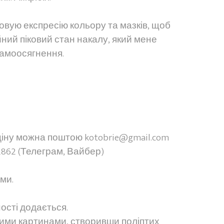
товую експресію кольору та мазків, щоб
ний піковий стан накалу, який мене
самоосягнення.
ціну можна поштою kotobrie@gmail.com
862 (Телеграм, Вайбер)
ми.
ості додається.
шими картинами, створивши поліптих