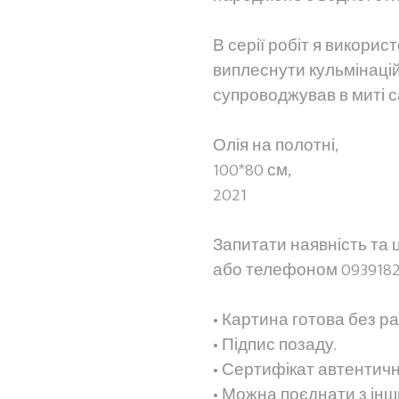
В серії робіт я викорис
виплеснути кульмінацій
супроводжував в миті 
Олія на полотні,
100*80 см,
2021
Запитати наявність та 
або телефоном 0939182
• Картина готова без ра
• Підпис позаду.
• Сертифікат автентичн
• Можна поєднати з ін