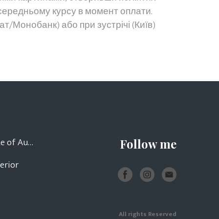
о середньому курсу в момент оплати.
т/Монобанк) або при зустрічі (Київ)
Certificate of Authenticity
Follow me
terior
All rights Reserved