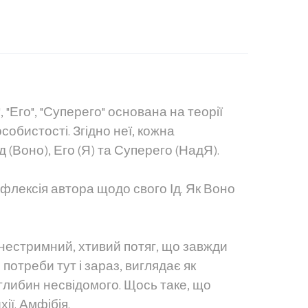
, "Его", "Суперего" основана на теорії
обистості. Згідно неї, кожна
д (Воно), Его (Я) та Суперего (НадЯ).
рефлексія автора щодо свого Ід. Як Воно
к нестримний, хтивий потяг, що завжди
потреби тут і зараз, виглядає як
глибин несвідомого. Щось таке, що
ії. Амфібія.