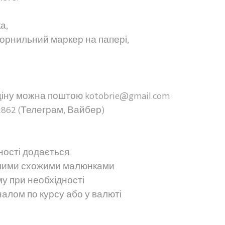
а,
чорнильний маркер на папері,
ціну можна поштою kotobrie@gmail.com
862 (Телеграм, Вайбер)
ості додається.
ншими схожими малюнками
у при необхідності
алом по курсу або у валюті