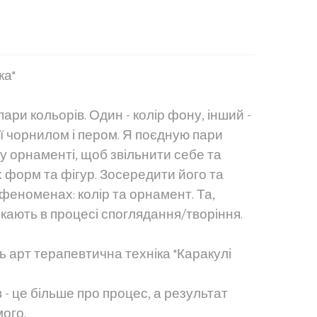
ка"
пари кольорів. Один - колір фону, інший -
ої чорнилом і пером. Я поєдную пари
у орнаменті, щоб звільнити себе та
х форм та фігур. Зосередити його та
феноменах: колір та орнамент. Та,
никають в процесі споглядання/творіння.
ь арт терапевтична техніка "Каракулі
в - це більше про процес, а результат
мого.