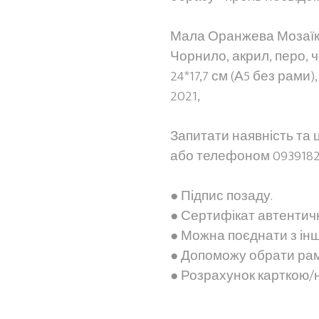
Мала Оранжева Мозаїк
Чорнило, акрил, перо, 
24*17,7 см (А5 без рами),
2021,
Запитати наявність та 
або телефоном 0939182
● Підпис позаду.
● Сертифікат автентичн
● Можна поєднати з і
● Допоможу обрати рам
● Розрахунок карткою/н