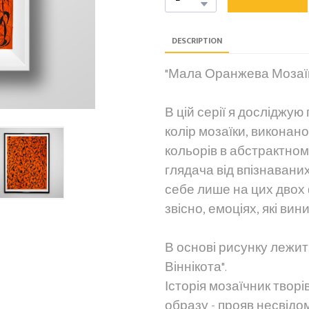
DESCRIPTION
"Мала Оранжева Мозаї
В цій серії я досліджую 
колір мозаїки, виконан
кольорів в абстрактном
глядача від впізнавани
себе лише на цих двох 
звісно, емоціях, які ви
В основі рисунку лежит
Віннікота".
Історія мозаїчник творі
образу - прояв несвідо