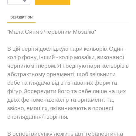
DESCRIPTION
"Мала Синя з Червоним Мозаїка"
В цій серії я досліджую пари кольорів. Один -
колір фону, інший - колір мозаїки, виконаної
чорнилом і пером. Я поєдную пари кольорів в
абстрактному орнаменті, щоб звільнити
себе та глядача від впізнаваних форм та
фігур. Зосередити його та себе лише на цих
двох феноменах: колір та орнамент. Та,
звісно, емоціях, які виникають в процесі
споглядання/творіння.
В основі рисунку лежить арт терапевтична