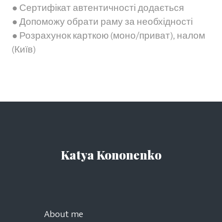
● Сертифікат автентичності додається
● Допоможу обрати раму за необхідності
● Розрахунок карткою (моно/приват), налом
(Київ)
Katya Kononenko
About me